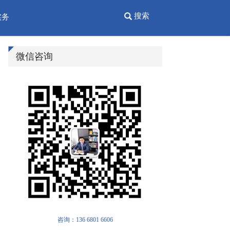
搜索
实务
微信咨询
咨询：136 6801 6606