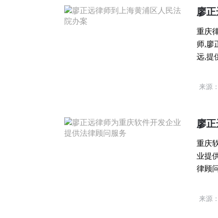
廖正
重庆
师,廖
远,提
来源
廖正
重庆
业提供
律顾问
来源