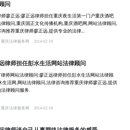
顾问
律师廖正远:廖正远律师担任重庆夜生活第一门户重庆酒吧
律顾问,重庆国正文化传播机构,重庆酒吧网,网站法律顾问,
询推荐重庆律师廖正远,提供专业的法律...
：重庆法律服务网
2014-02-18
远律师担任彭水生活网站法律顾问
IT律师网站法律顾问:廖正远律师担任彭水生活网站法律顾
水生活网,网站法律顾问,法律咨询推荐重庆律师廖正远,提供
的法律顾问服务.
：重庆法律服务网
2014-02-18