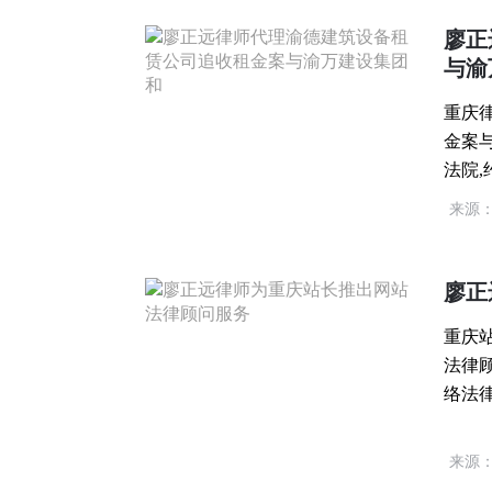
廖正
与渝
重庆
金案
法院,
来源
廖正
重庆
法律顾
络法律
来源