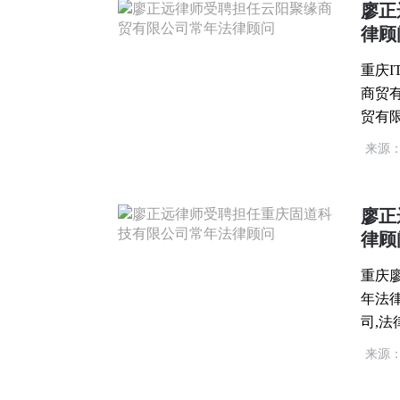
廖正
律顾
重庆
商贸
贸有限
来源
廖正
律顾
重庆
年法律
司,法
来源