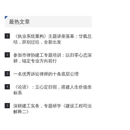
最热文章
《执业系统重构》主题讲座落幕：廿载总
1
结，辞别过往，全新出发
参加市律协建工专题培训：以归零心态深
2
耕，锚定专业方向前行
一名优秀诉讼律师的十条底层公理
3
《论语》：立心定归宿，搭建人生价值坐
4
标系
深耕建工实务，专题研学《建设工程司法
5
解释二》