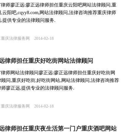
T律师廖正远:廖正远律师担任重庆云阳吧网站法律顾问,重
,云阳吧,cqyy8.com,网站法律顾问,法律咨询推荐重庆律师
,提供专业的法律顾问服务.
：重庆法律服务网
2014-02-18
远律师担任重庆好吃街网站法律顾问
IT律师网站法律顾问廖正远:廖正远律师担任重庆好吃街网
顾问,重庆好吃街,好吃街网站,网站法律顾问,法律咨询推荐
律师廖正远,提供专业的法律顾问服务.
：重庆法律服务网
2014-02-18
远律师担任重庆夜生活第一门户重庆酒吧网站