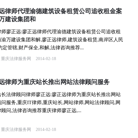
远律师代理渝德建筑设备租赁公司追收租金案
万建设集团和
律师廖正远:廖正远律师代理渝德建筑设备租赁公司追收租
与渝万建设集团和解,廖正远律师,建筑设备租赁,南岸区人民
约定管辖,财产保全,和解,法律咨询推荐...
：重庆法律服务网
2014-02-18
远律师为重庆站长推出网站法律顾问服务
站长法律顾问律师廖正远:廖正远律师为重庆站长推出网站
问服务,重庆IT律师,重庆站长,网站律师,网站法律顾问,网
顾问,法律咨询推荐重庆律师廖正远,...
：重庆法律服务网
2014-02-18