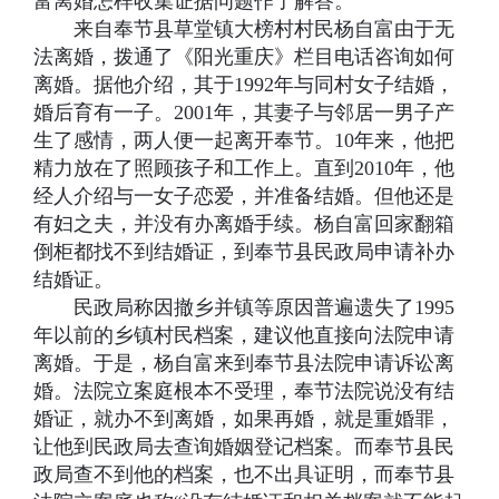
富离婚怎样收集证据问题作了解答。
来自奉节县草堂镇大榜村村民杨自富由于无
法离婚，拨通了《阳光重庆》栏目电话咨询如何
离婚。据他介绍，其于1992年与同村女子结婚，
婚后育有一子。2001年，其妻子与邻居一男子产
生了感情，两人便一起离开奉节。10年来，他把
精力放在了照顾孩子和工作上。直到2010年，他
经人介绍与一女子恋爱，并准备结婚。但他还是
有妇之夫，并没有办离婚手续。杨自富回家翻箱
倒柜都找不到结婚证，到奉节县民政局申请补办
结婚证。
民政局称因撤乡并镇等原因普遍遗失了1995
年以前的乡镇村民档案，建议他直接向法院申请
离婚。于是，杨自富来到奉节县法院申请诉讼离
婚。法院立案庭根本不受理，奉节法院说没有结
婚证，就办不到离婚，如果再婚，就是重婚罪，
让他到民政局去查询婚姻登记档案。而奉节县民
政局查不到他的档案，也不出具证明，而奉节县