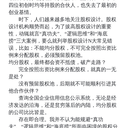
四位初创时均等持股的合伙人，也失去了最初的
创业基情。
时下，人们越来越多地关注股权设计。股权
设计机构顺势而起，为了拔高股权设计的重要
性，动辄就言“真功夫”、“逻辑思维”和“海底
捞”三大案例，要么就列举股权设计N大常见错
误，比如：不能均分股权，不可完全按照出资比
例来分配股权，必须预留股权池。
均分股权，最终都会资不抵债，破产走路？
完全按照出资比例来分配股权，就真的一无
是处？
没有预留股权池，后期就不可能顺利引进其
他合作伙伴？
查询全国企业信用信息公示系统，无论是经
济发达的沿海，还是贫穷落后的内陆，均分股权
的公司比比皆是。
存在即合理。我并不认为能规避“真功
夫”、“逻辑思维”和“海底捞”所面临困境的股权分