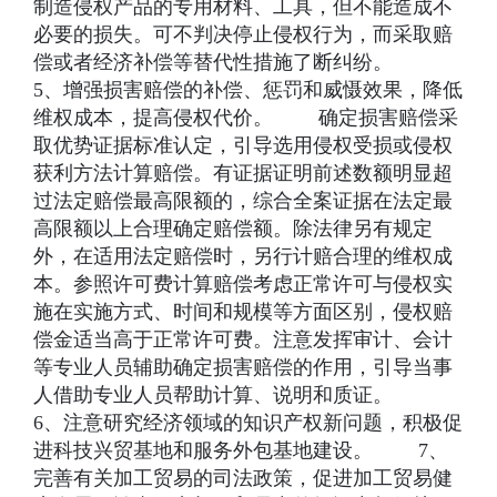
制造侵权产品的专用材料、工具，但不能造成不
必要的损失。可不判决停止侵权行为，而采取赔
偿或者经济补偿等替代性措施了断纠纷。
5、增强损害赔偿的补偿、惩罚和威慑效果，降低
维权成本，提高侵权代价。 确定损害赔偿采
取优势证据标准认定，引导选用侵权受损或侵权
获利方法计算赔偿。有证据证明前述数额明显超
过法定赔偿最高限额的，综合全案证据在法定最
高限额以上合理确定赔偿额。除法律另有规定
外，在适用法定赔偿时，另行计赔合理的维权成
本。参照许可费计算赔偿考虑正常许可与侵权实
施在实施方式、时间和规模等方面区别，侵权赔
偿金适当高于正常许可费。注意发挥审计、会计
等专业人员辅助确定损害赔偿的作用，引导当事
人借助专业人员帮助计算、说明和质证。
6、注意研究经济领域的知识产权新问题，积极促
进科技兴贸基地和服务外包基地建设。 7、
完善有关加工贸易的司法政策，促进加工贸易健