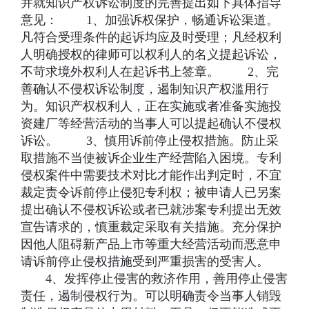
并就知识产权诉讼制度的完善提出如下具体指导
意见： 1、加强诉权保护，畅通诉讼渠道。
凡符合受理条件的起诉均应及时受理；凡经权利
人明确授权的律师可以权利人的名义提起诉讼，
不苛求境外权利人在起诉书上签章。 2、完
善确认不侵权诉讼制度，遏制知识产权滥用行
为。知识产权权利人，正在实施或者准备实施投
资建厂等经营活动的当事人可以提起确认不侵权
诉讼。 3、慎用诉前停止侵权措施。防止采
取措施不当使被诉企业生产经营陷入困境。专利
侵权案件中需要技术对比才能作出判定时，不宜
裁定责令诉前停止侵犯专利权；被申请人已另案
提出确认不侵权诉讼或者已就涉案专利提出无效
宣告请求的，慎重裁定采取有关措施。充分保护
因他人阻碍新产品上市等重大经营活动而恶意申
请诉前停止侵权措施受到严重损害的受害人。
4、发挥停止侵害的救济作用，善用停止侵害
责任，遏制侵权行为。可以明确责令当事人销毁